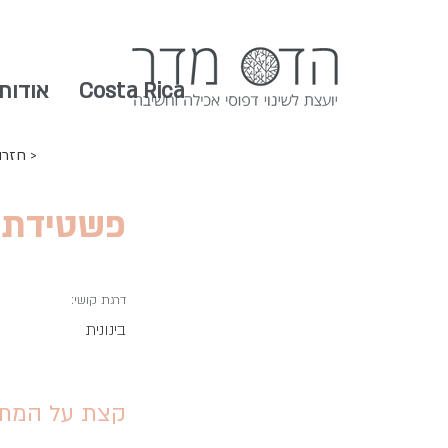
Costa Rica
אודות
חזרה >
פשטידת 
דרגת קושי:
בינונית
קצת על המתכ