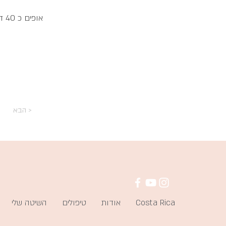
אופים כ 40 דק (תוסיפו עוד 5 דק נוספות אם אתם אוהבים קריספי)
הבא >
Costa Rica
אודות
טיפולים
השיטה שלי