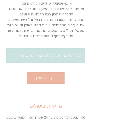
על מנת לנהל אורח חיים מאוזן חשוב לדייק את מטרת
מהם צירופי המזון המשתלמים בצלחת? כיצד משלבים
את הערכים התזונתיים ואבות המזון באופן שישמור על
משקל תקין? כיצד מאזנים את מדדי בדיקות דם? וכיצד
מספקים לגוף הרגשה כללית מספקת?
משך פגישה הינו כשעה, לאחר פגישת היכרות
בקשה להזמין
מדיניות ביטולים
ניתן לבטל תור לטיפול עד 24 שעות לפני המועד שנקבע